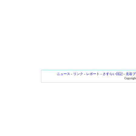
ニュース
-
リンク
-
レポート
-
さすらい日記
-
北谷ブ
Copyright 