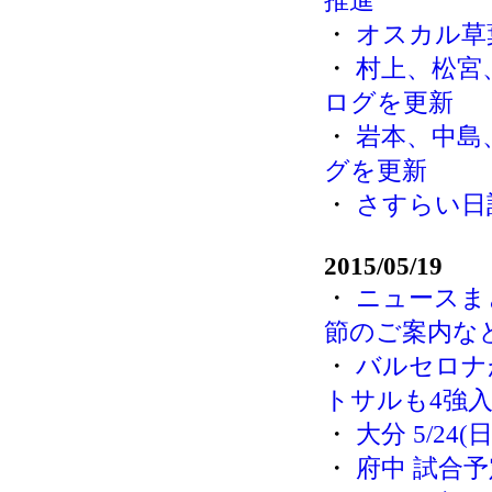
推進
・
オスカル草葉
・
村上、松宮
ログを更新
・
岩本、中島
グを更新
・
さすらい日
2015/05/19
・
ニュースまとめ 
節のご案内な
・
バルセロナ
トサルも4強
・
大分 5/2
・
府中 試合