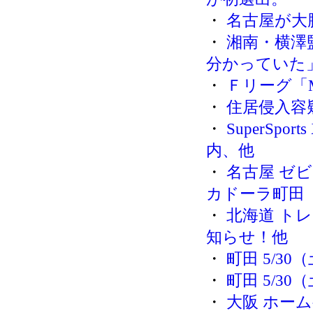
・
名古屋が大
・
湘南・横澤
分かっていた
・
Ｆリーグ「M
・
住居侵入容
・
SuperSpo
内、他
・
名古屋 ゼビオ
カドーラ町田
・
北海道 ト
知らせ！他
・
町田 5/3
・
町田 5/3
・
大阪 ホーム