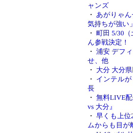
ャンズ
・
あがりゃん
気持ちが強い
・
町田 5/3
ん参戦決定！
・
浦安 デフ
せ、他
・
大分 大分
・
インテルが
長
・
無料LIVE
vs 大分』
・
早くも上位
ムからも目が