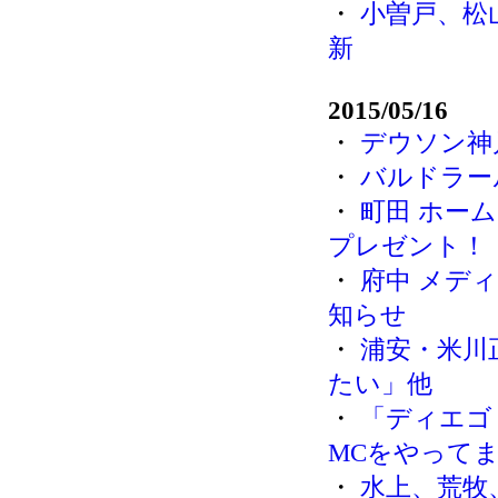
・
小曽戸、松
新
2015/05/16
・
デウソン神
・
バルドラー
・
町田 ホー
プレゼント！
・
府中 メデ
知らせ
・
浦安・米川
たい」他
・
「ディエゴ
MCをやって
・
水上、荒牧