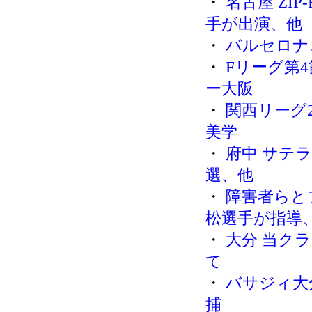
・
名古屋 ZIP
手が出演、他
・
バルセロナ
・
Fリーグ第
ー大阪
・
関西リーグ2
美学
・
府中 サテ
選、他
・
障害者らと
松選手が指導
・
大分 当ク
て
・
バサジィ大
捕