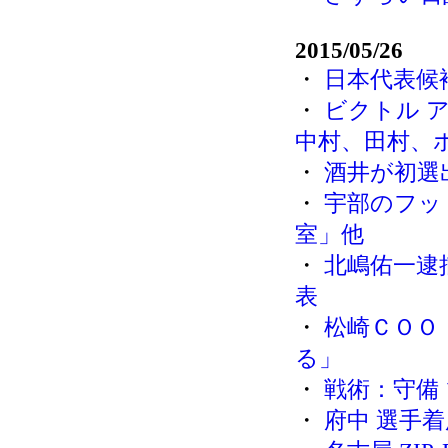
2015/05/26
・
日本代表候
・
ビクトル 
中村、田村、
・
酒井が初選
・
宇部のフッ
室」他
・
北嶋佑一逮
表
・
松崎ＣＯＯ
る」
・
戦術：守備
・
府中 選手