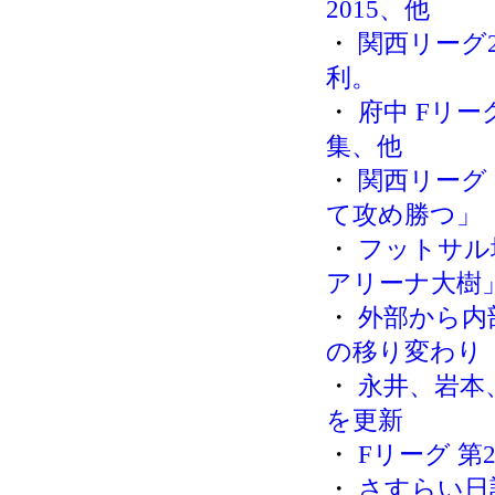
2015、他
・
関西リーグ2
利。
・
府中 Fリ
集、他
・
関西リーグ
て攻め勝つ」
・
フットサル
アリーナ大樹
・
外部から内
の移り変わり
・
永井、岩本
を更新
・
Fリーグ 第
・
さすらい日