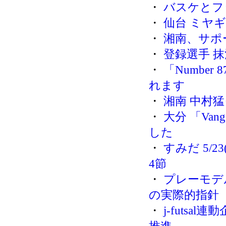
・
バスケとフ
・
仙台 ミヤギテ
・
湘南、サポ
・
登録選手 
・
「Numbe
れます
・
湘南 中村
・
大分 「Vang
した
・
すみだ 5/
4節
・
プレーモデ
の実際的指針
・
j-futsal連