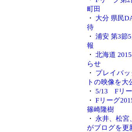
町田
・
大分 県民D
待
・
浦安 第3節
報
・
北海道 2
らせ
・
プレイバッ
トの映像を大
・
5/13 F
・
Fリーグ20
篠崎隆樹
・
永井、松宮
がブログを更