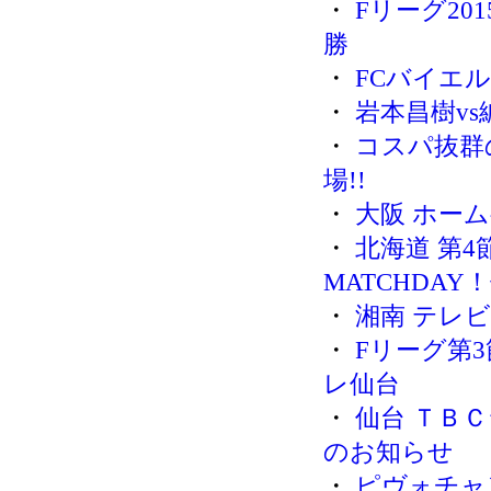
・
Fリーグ20
勝
・
FCバイエ
・
岩本昌樹v
・
コスパ抜群
場!!
・
大阪 ホー
・
北海道 第
MATCHDAY
・
湘南 テレ
・
Fリーグ第
レ仙台
・
仙台 ＴＢ
のお知らせ
・
ピヴォチャ