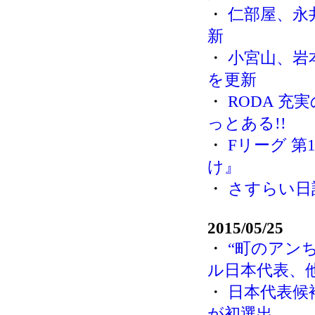
・
仁部屋、永
新
・
小宮山、岩
を更新
・
RODA 充
っとある!!
・
Fリーグ 第
け』
・
さすらい日
2015/05/25
・
“町のアン
ル日本代表、
・
日本代表候
が初選出。