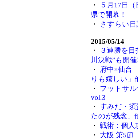
・
５月17日
県で開幕！
・
さすらい日
2015/05/14
・
３連勝を目
川決戦”も開催!
・
府中×仙台
りも嬉しい」
・
フットサル
vol.3
・
すみだ・須
たのが残念」
・
戦術：個人
・
大阪 第5節（