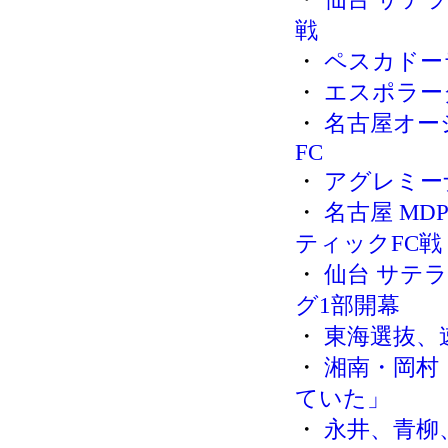
戦
・
ペスカドー
・
エスポラー
・
名古屋オー
FC
・
アグレミー
・
名古屋 MD
ティックFC戦
・
仙台 サテライト
グ1部開幕
・
東海選抜、
・
湘南・岡村
ていた」
・
永井、青柳