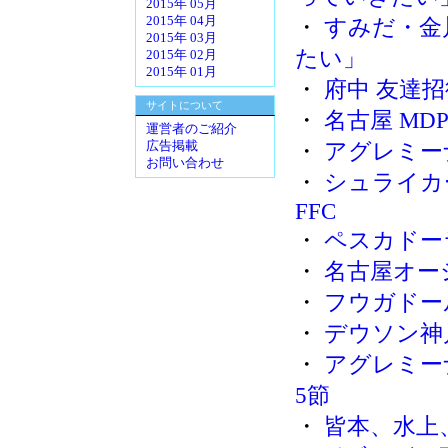
2015年 05月
2015年 04月
・
すみだ・金
2015年 03月
たい」
2015年 02月
2015年 01月
・
府中 友達
サイトについて
・
名古屋 MD
運営者のご紹介
・
アグレミー
広告掲載
お問い合わせ
・
シュライカ
FFC
・
ペスカドー
・
名古屋オー
・
フウガドー
・
デウソン神
・
アグレミー
5節
・
皆本、水上