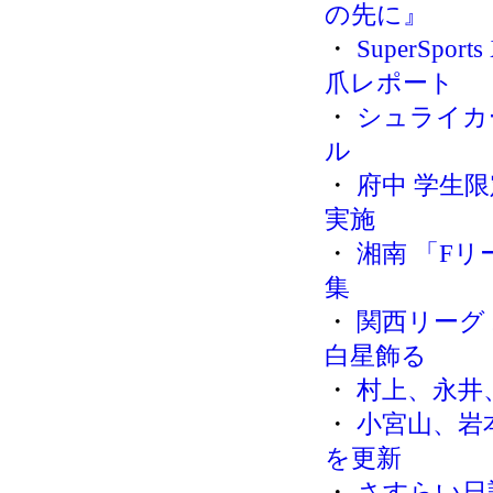
の先に』
・
SuperSpo
爪レポート
・
シュライカ
ル
・
府中 学生
実施
・
湘南 「F
集
・
関西リーグ
白星飾る
・
村上、永井
・
小宮山、岩
を更新
・
さすらい日