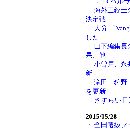
・
U-13 バ
・
海外三銃士
決定戦！
・
大分 「Vang
した
・
山下編集長
果、他
・
小曽戸、永
新
・
滝田、狩野
を更新
・
さすらい日
2015/05/28
・
全国選抜フ