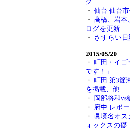
ク
・
仙台 仙台
・
高橋、岩本
ログを更新
・
さすらい日
2015/05/20
・
町田・イゴ
です！」
・
町田 第3
を掲載、他
・
岡部将和v
・
府中 レポ
・
眞境名オス
ォックスの礎