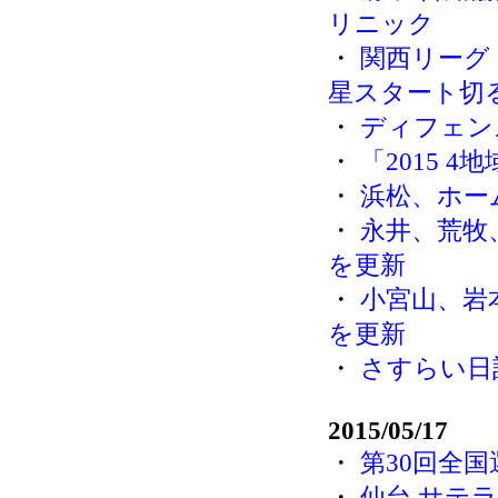
リニック
・
関西リーグ
星スタート切
・
ディフェン
・
「2015 
・
浜松、ホー
・
永井、荒牧
を更新
・
小宮山、岩
を更新
・
さすらい日
2015/05/17
・
第30回全
・
仙台 サテラ