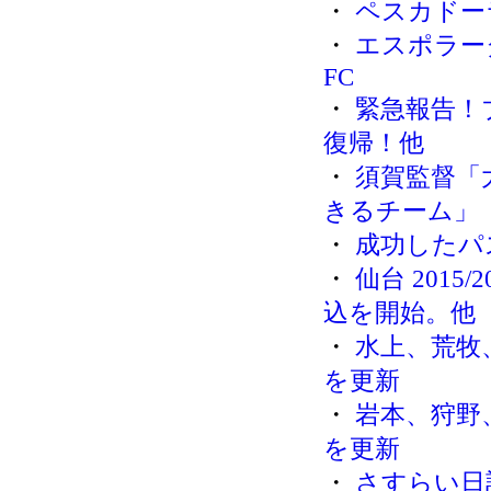
・
ペスカドー
・
エスポラー
FC
・
緊急報告！
復帰！他
・
須賀監督「
きるチーム」
・
成功したパ
・
仙台 201
込を開始。他
・
水上、荒牧
を更新
・
岩本、狩野
を更新
・
さすらい日