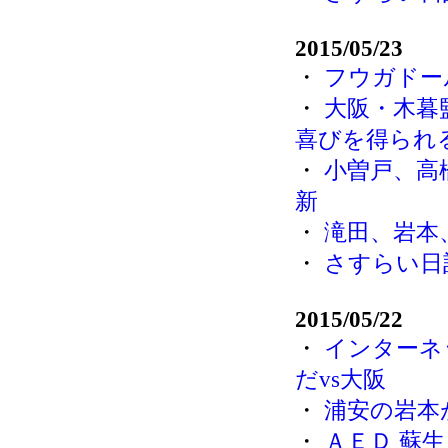
2015/05/23
・
フウガドー
・
大阪・木暮
喜びを得られ
・
小曽戸、高
新
・
滝田、岩本
・
さすらい日
2015/05/22
・
インターネ
だvs大阪
・
浦安の岩本
・
ＡＥＤ 蘇