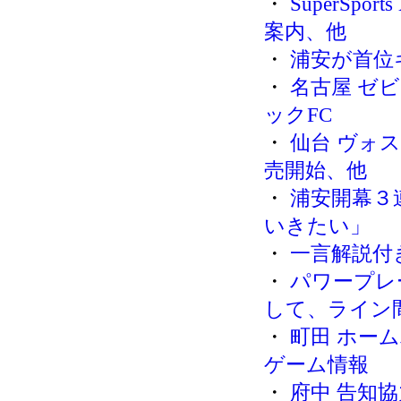
・
SuperSpor
案内、他
・
浦安が首位
・
名古屋 ゼビ
ックFC
・
仙台 ヴォス
売開始、他
・
浦安開幕３
いきたい」
・
一言解説付
・
パワープレ
して、ライン
・
町田 ホー
ゲーム情報
・
府中 告知