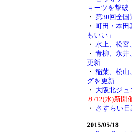
ョーツを撃破
・
第30回全
・
町田・本田
もいい」
・
水上、松宮
・
青柳、永井
更新
・
稲葉、松山
グを更新
・
大阪北ジュ
８/12(水)新開
・
さすらい日
2015/05/18