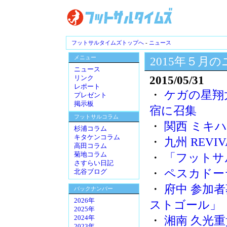
フットサルタイムズトップへ
-
ニュース
メニュー
2015年５月
ニュース
2015/05/31
リンク
レポート
・
ケガの星翔
プレゼント
掲示板
宿に召集
フットサルコラム
・
関西 ミキ
杉浦コラム
キタケンコラム
・
九州 REVIV
高田コラム
菊地コラム
・
「フットサ
さすらい日記
・
ペスカドー
北谷ブログ
・
府中 参加
バックナンバー
2026年
ストゴール」
2025年
・
湘南 久光重貴
2024年
2023年