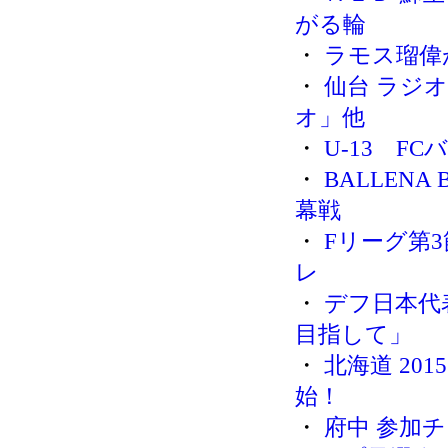
がる輪
・
ラモス瑠偉
・
仙台 ラジ
オ」他
・
U-13 F
・
BALLEN
幕戦
・
Fリーグ第
レ
・
デフ日本代
目指して」
・
北海道 2
始！
・
府中 参加チ