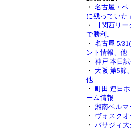
・
名古屋・ペ
に残っていた
・
【関西リー
で勝利。
・
名古屋 5/
ント情報、他
・
神戸 本日
・
大阪 第5
他
・
町田 連日
ーム情報
・
湘南ベルマ
・
ヴォスクオ
・
バサジィ大