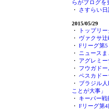
らがブログを
・
さすらい日
2015/05/29
・
トップリー
・
ヴァクサ辻
・
Fリーグ第
・
ニュースまと
・
アグレミー
・
フウガドー
・
ペスカドー
・
ブラジル人
ことが大事」
・
キーパー戦
・
Fリーグ第