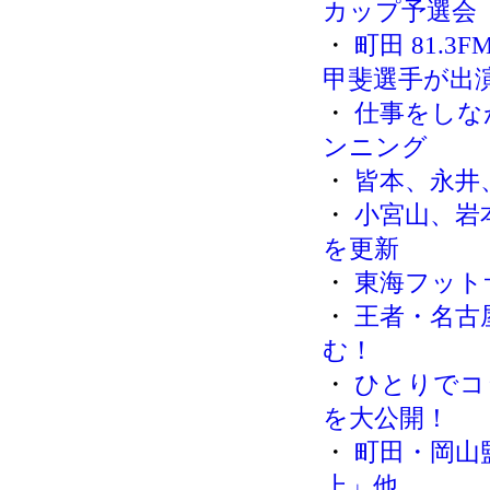
カップ予選会
・
町田 81.3F
甲斐選手が出
・
仕事をしな
ンニング
・
皆本、永井
・
小宮山、岩
を更新
・
東海フット
・
王者・名古
む！
・
ひとりでコ
を大公開！
・
町田・岡山
上」他