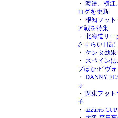
・
渡邉、横江
ログを更新
・
報知フットサ
ア戦を特集
・
北海道リー
さすらい日記
・
ケンタ効果
・
スペインは
プほか/ピヴォ
・
DANNY F
ォ
・
関東フット
子
・
azzurro 
・
大阪 平日