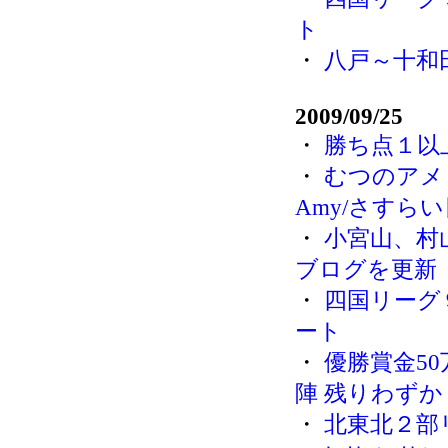
ト
・
八戸～十和
2009/09/25
・
勝ち点１以
・
むつのアメリ
Amy/さすら
・
小宮山、村
ブログを更新
・
四国リーグ
ート
・
優勝賞金5
陣 残りわずか
・
北東北２部