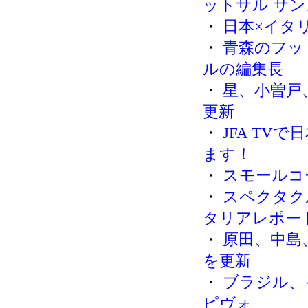
ットサル サ
・
日本×イタ
・
青森のフッ
ルの編集長
・
星、小曽戸
更新
・
JFA TV
ます！
・
スモールコー
・
スペクタク
タリアレポー
・
原田、中島
を更新
・
ブラジル、
ピヴォ