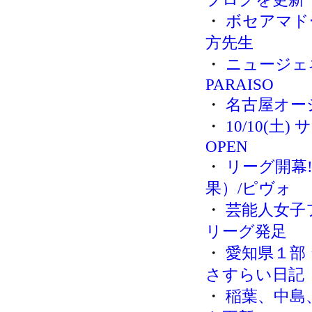
・
ボセアマド
方先生
・
ニュージェネ
PARAISO
・
名古屋オー
・
10/10(
OPEN
・
リーグ開幕
果）/ピヴォ
・
芸能人女子
リーグ発足
・
愛知県１部
さすらい日記
・
稲葉、中島