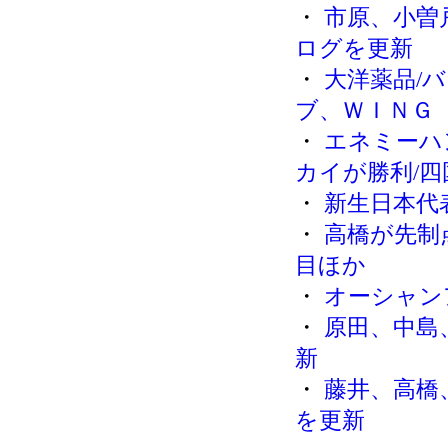
・
市原、小曽
ログを更新
・
大洋薬品/
ブ、ＷＩＮＧ
・
エネミーハ
カイが勝利/四
・
新生日本代表
・
高橋が先制
目ほか
・
オーシャン
・
原田、中島
新
・
藤井、高橋
を更新