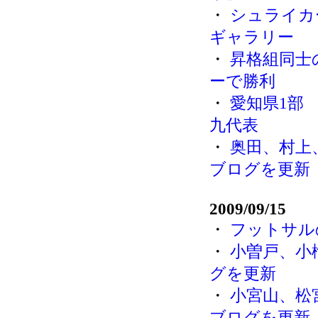
・
シュライカ
ギャラリー
・
昇格組同士
ーで勝利
・
愛知県1部 Fut
九代表
・
奥田、村上
ブログを更新
2009/09/15
・
フットサル
・
小曽戸、小
グを更新
・
小宮山、松
ブログを更新