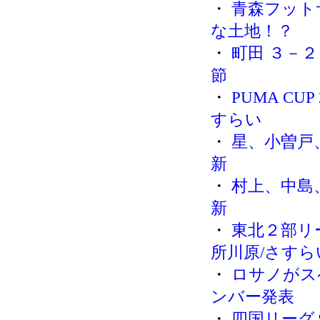
・
青森フット
な土地！？
・
町田 ３－２
節
・
PUMA CU
すらい
・
星、小曽戸
新
・
村上、中島
新
・
東北２部リ
所川原/さすら
・
ロサノがス
ンバー発表
・
四国リーグ