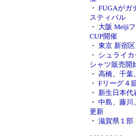
・
FUGAが
スティバル
・
大阪 Meij
CUP開催
・
東京 新宿区
・
シュライカ
シャツ販売開
・
高橋、千葉
・
Fリーグ４節
・
新生日本代表
・
中島、藤川
更新
・
滋賀県１部