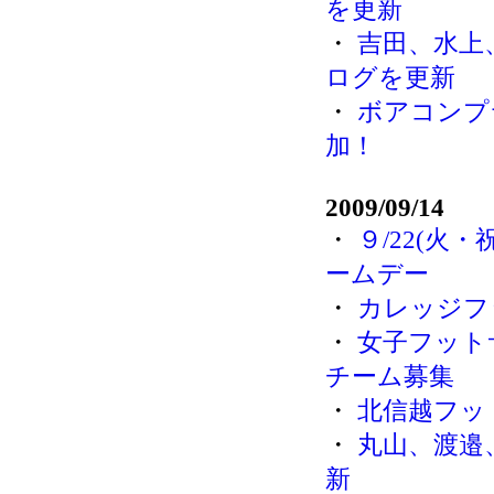
を更新
・
吉田、水上
ログを更新
・
ボアコンプ
加！
2009/09/14
・
９/22(火
ームデー
・
カレッジフッ
・
女子フット
チーム募集
・
北信越フッ
・
丸山、渡邉
新