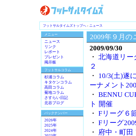
フットサルタイムズトップへ
-
ニュース
メニュー
2009年９月
ニュース
2009/09/30
リンク
レポート
・
北海道リー
プレゼント
掲示板
２
フットサルコラム
・
10/3(土)
杉浦コラム
キタケンコラム
ーナメント200
高田コラム
菊地コラム
・
BENNU C
さすらい日記
ト 開催
北谷ブログ
・
Fリーグ６節
バックナンバー
2026年
・
Fリーグ200
2025年
・
府中・町田
2024年
2023年