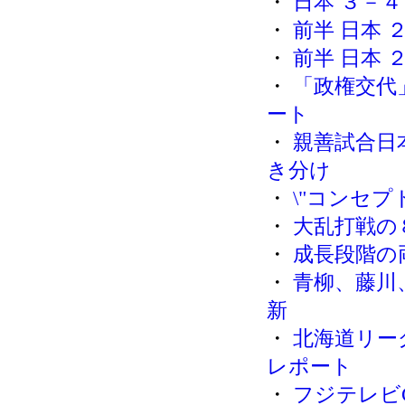
・
日本 ３－４
・
前半 日本 
・
前半 日本 
・
「政権交代
ート
・
親善試合日
き分け
・
\"コンセプト
・
大乱打戦の
・
成長段階の
・
青柳、藤川
新
・
北海道リー
レポート
・
フジテレビ