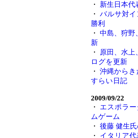
・
新生日本代表
・
バルサ対イ
勝利
・
中島、狩野
新
・
原田、水上
ログを更新
・
沖縄からき
すらい日記
2009/09/22
・
エスポラー
ムゲーム
・
後藤 健生
・
イタリア代