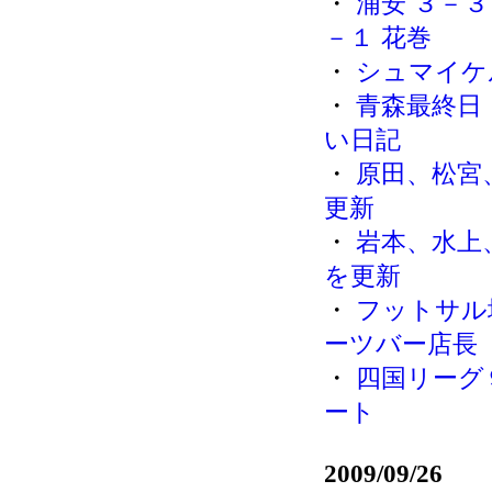
・
浦安 ３－３
－１ 花巻
・
シュマイケ
・
青森最終日
い日記
・
原田、松宮
更新
・
岩本、水上
を更新
・
フットサル
ーツバー店長
・
四国リーグ９
ート
2009/09/26