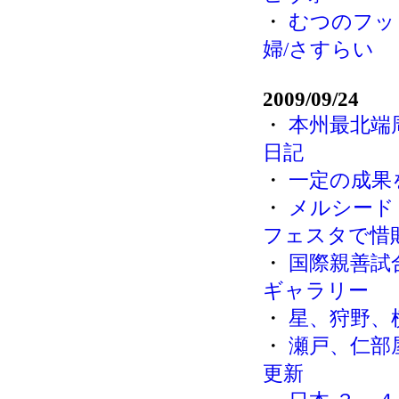
・
むつのフッ
婦/さすらい
2009/09/24
・
本州最北端
日記
・
一定の成果
・
メルシード
フェスタで惜
・
国際親善試
ギャラリー
・
星、狩野、
・
瀬戸、仁部
更新