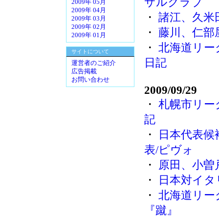
サルクラブ
2009年 05月
2009年 04月
・
諸江、久米
2009年 03月
2009年 02月
・
藤川、仁部
2009年 01月
・
北海道リー
サイトについて
日記
運営者のご紹介
広告掲載
お問い合わせ
2009/09/29
・
札幌市リー
記
・
日本代表候
表/ピヴォ
・
原田、小曽
・
日本対イタリ
・
北海道リー
『蹴』