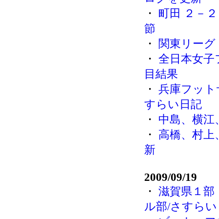
・
町田 ２－２
節
・
関東リーグ
・
全日本女子
目結果
・
兵庫フット
すらい日記
・
中島、横江
・
高橋、村上
新
2009/09/19
・
滋賀県１部
ル部/さすらい