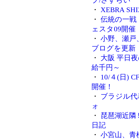
プ/さすらい
・
XEBRA SHI
・
伝統の一戦
ェスタ09開催
・
小野、瀬戸
ブログを更新
・
大阪 平日
給千円～
・
10/４(日
開催！
・
ブラジル代
ォ
・
琵琶湖近隣
日記
・
小宮山、青