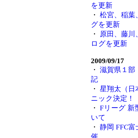
を更新
・
松宮、稲葉
グを更新
・
原田、藤川
ログを更新
2009/09/17
・
滋賀県１部
記
・
星翔太（日
ニック決定！
・
Fリーグ 
いて
・
静岡 FFC
催