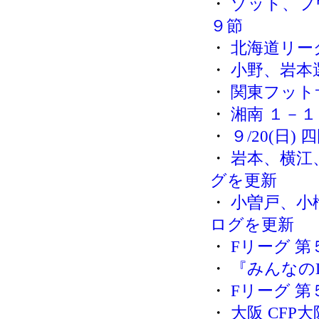
・
ゾット、フ
９節
・
北海道リーグ
・
小野、岩本
・
関東フット
・
湘南 １－１
・
９/20(日
・
岩本、横江
グを更新
・
小曽戸、小
ログを更新
・
Fリーグ 
・
『みんなの
・
Fリーグ 第
・
大阪 CFP