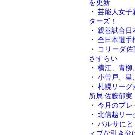
を更新
・
芸能人女子
ターズ！
・
親善試合日
・
全日本選手
・
コリーダ佐
さすらい
・
横江、青柳
・
小曽戸、星
・
札幌リーグ
所属 佐藤郁
・
今月のプレ
・
北信越リー
・
バルサにと
ィブな引き分