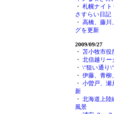
・
札幌ナイト
さすらい日記
・
高橋、藤川
グを更新
2009/09/27
・
苫小牧市役
・
北信越リー
・
\"狙い通り\
・
伊藤、青柳
・
小曽戸、瀬
新
・
北海道上陸
風景