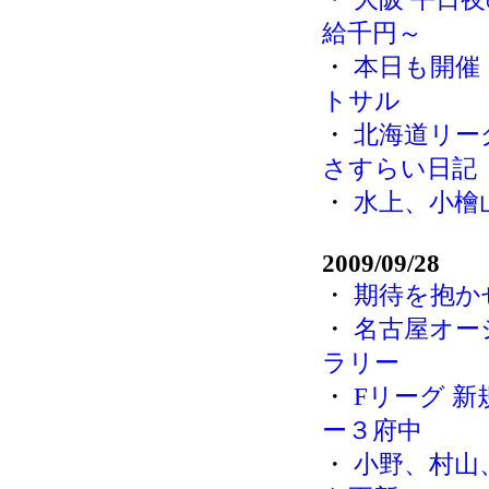
給千円～
・
本日も開催
トサル
・
北海道リー
さすらい日記
・
水上、小檜
2009/09/28
・
期待を抱か
・
名古屋オー
ラリー
・
Fリーグ 
ー３府中
・
小野、村山