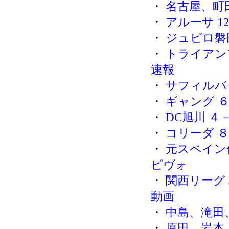
・
名古屋、町
・
アルーサ 1
・
ジュビロ磐
・
トライアン
速報
・
サフィルバ 
・
ギャング 
・
DC旭川 ４
・
コリーダ 
・
元スペイン
ピヴォ
・
関西リーグ 
動画
・
中島、滝田
・
原田、岩本