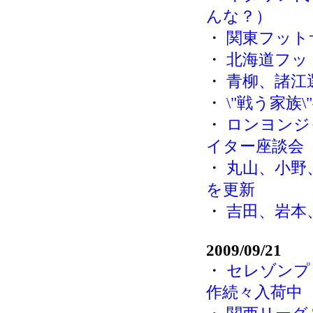
んな？）
・
関東フットサ
・
北海道フッ
・
青柳、諸江
・
\"戦う家族\
・
ロンヨンジ
イター座談会
・
丸山、小野
を更新
・
吉田、岩本
2009/09/21
・
セレゾンプ
作続々入荷中