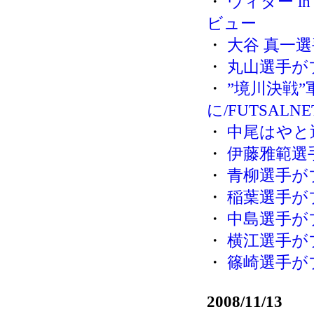
・
ウィダー i
ビュー
・
大谷 真一
・
丸山選手が
・
”境川決戦
に/FUTSALNE
・
中尾はやと
・
伊藤雅範選
・
青柳選手が
・
稲葉選手が
・
中島選手が
・
横江選手が
・
篠崎選手が
2008/11/13