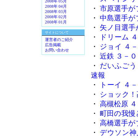
2008年 05月
2008年 04月
・
市原選手が
2008年 03月
・
中島選手が
2008年 02月
2008年 01月
・
矢ノ目選手
サイトについて
・
ドリーム ４
運営者のご紹介
・
ジョイ ４
広告掲載
お問い合わせ
・
近鉄 ３－０
・
だいふごう
速報
・
トーイ ４
・
ショック！
・
高槻松原 
・
町田の我慢と
・
高橋選手が
・
デウソン神