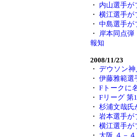
・
内山選手が
・
横江選手が
・
中島選手が
・
岸本同点弾
報知
2008/11/23
・
デウソン神
・
伊藤雅範選
・
Fトークに
・
Fリーグ 第12
・
杉浦文哉氏
・
岩本選手が
・
横江選手が
・
大阪 ４－４