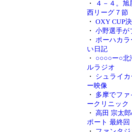
・
４－４。旭
西リーグ７節
・
OXY CU
・
小野選手が
・
ポーハカラ
い日記
・
○○○○ー○
ルラジオ
・
シュライカ
ー映像
・
多摩でファ
ークリニック
・
高田 宗太
ポート 最終回
・
ファンタジス