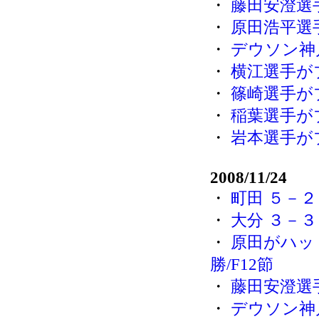
・
藤田安澄選
・
原田浩平選
・
デウソン神
・
横江選手が
・
篠崎選手が
・
稲葉選手が
・
岩本選手が
2008/11/24
・
町田 ５－２
・
大分 ３－３
・
原田がハッ
勝/F12節
・
藤田安澄選
・
デウソン神