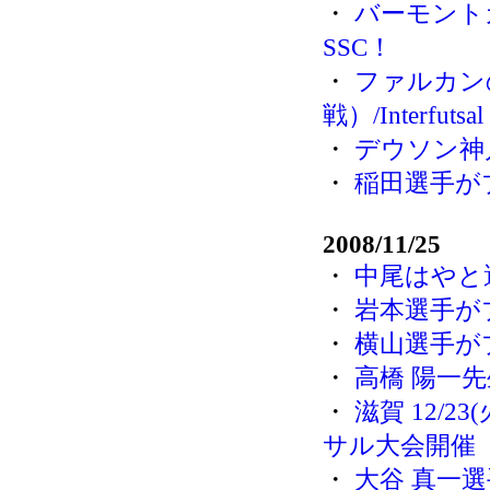
・
バーモント
SSC！
・
ファルカン
戦）/Interfutsal
・
デウソン神
・
稲田選手が
2008/11/25
・
中尾はやと
・
岩本選手が
・
横山選手が
・
高橋 陽一
・
滋賀 12/
サル大会開催
・
大谷 真一