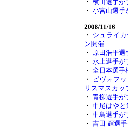
・
横山選手が
・
小宮山選手
2008/11/16
・
シュライカー
ン開催
・
原田浩平選
・
水上選手が
・
全日本選手
・
ピヴォフッ
リスマスカッ
・
青柳選手が
・
中尾はやと
・
中島選手が
・
吉田 輝選