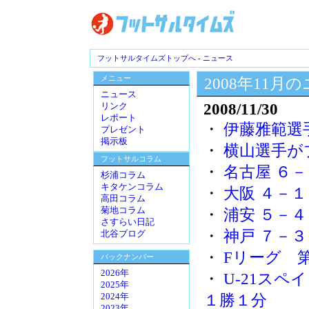
フットサルタイムズトップへ
-
ニュース
メニュー
2008年11月
ニュース
2008/11/30
リンク
レポート
・
伊藤雅範選
プレゼント
掲示板
・
横山選手が
フットサルコラム
・
名古屋 ６－
杉浦コラム
キタケンコラム
・
大阪 ４－１
高田コラム
菊地コラム
・
浦安 ５－４
さすらい日記
・
神戸 ７－３
北谷ブログ
・
Fリーグ 第1
バックナンバー
2026年
・
U-21ス
2025年
１勝１分
2024年
2023年