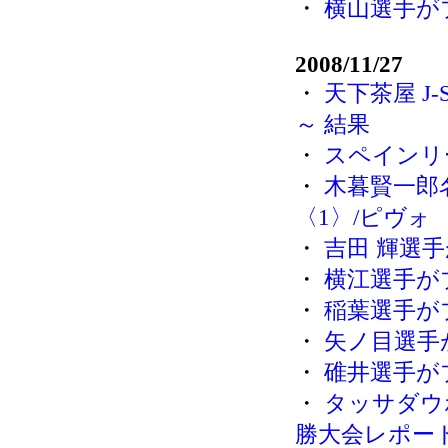
・
横山選手が
2008/11/27
・
天下茶屋 J-
～ 結果
・
スペインリ
・
木暮賢一郎
〈1〉/ピヴォ
・
吉田 輝選
・
横江選手が
・
稲葉選手が
・
矢ノ目選手
・
碓井選手が
・
タッサダウ
勝大会レポー