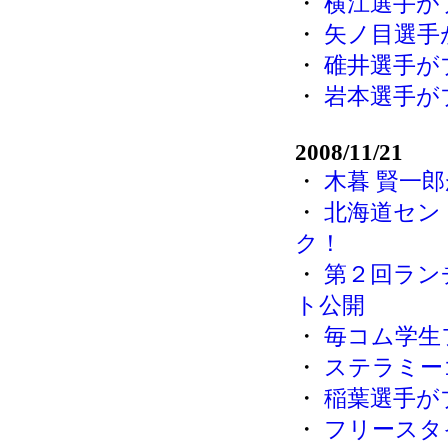
・
横江選手が
・
矢ノ目選手
・
碓井選手が
・
岩本選手が
2008/11/21
・
木暮 賢一
・
北海道セン
ク！
・
第２回ラン
ト公開
・
毎コム学生
・
ステラミー
・
稲葉選手が
・
フリースタイ