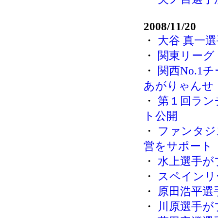
2008/11/20
・
大谷 真一
・
関東リーグ
・
関西No.1
あがりゃんせ
・
第１回ラン
ト公開
・
ファンタジ
営をサポート
・
水上選手が
・
スペインリ
・
原田浩平選
・
川原選手が