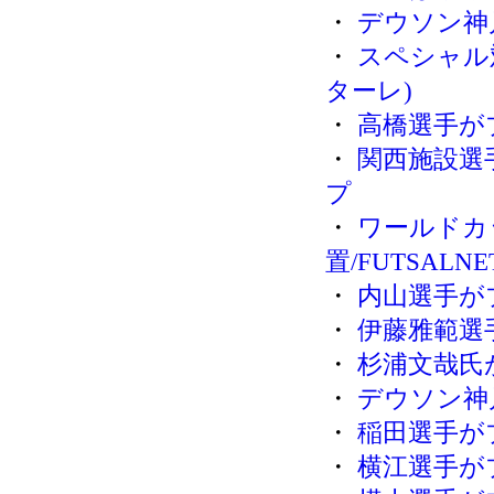
・
デウソン神
・
スペシャル
ターレ)
・
高橋選手が
・
関西施設選
プ
・
ワールドカ
置/FUTSALNE
・
内山選手が
・
伊藤雅範選
・
杉浦文哉氏
・
デウソン神
・
稲田選手が
・
横江選手が