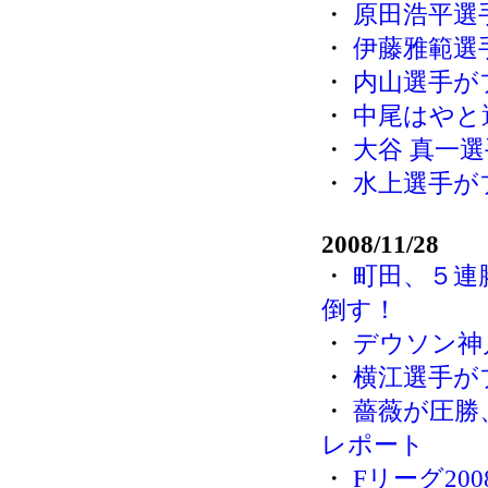
・
原田浩平選
・
伊藤雅範選
・
内山選手が
・
中尾はやと
・
大谷 真一
・
水上選手が
2008/11/28
・
町田、５連
倒す！
・
デウソン神
・
横江選手が
・
薔薇が圧勝、
レポート
・
Fリーグ200