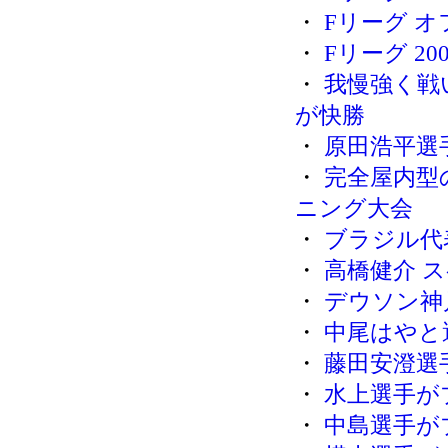
・
Fリーグ 
・
Fリーグ 2
・
我慢強く戦
が快勝
・
原田浩平選
・
完全屋内型の
ニング大会
・
ブラジル代
・
高橋健介 
・
デウソン神
・
中尾はやと
・
藤田安澄選
・
水上選手が
・
中島選手が