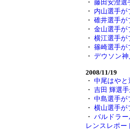
・
藤田安澄選
・
内山選手が
・
碓井選手が
・
金山選手が
・
横江選手が
・
篠崎選手が
・
デウソン神
2008/11/19
・
中尾はやと
・
吉田 輝選
・
中島選手が
・
横山選手が
・
バルドラー
レンスレポー