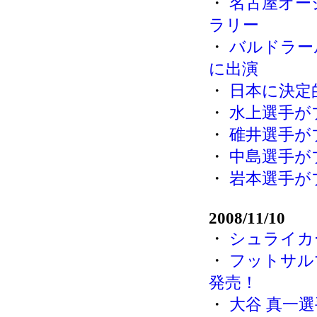
・
名古屋オー
ラリー
・
バルドラール
に出演
・
日本に決定的
・
水上選手が
・
碓井選手が
・
中島選手が
・
岩本選手が
2008/11/10
・
シュライカ
・
フットサルマガ
発売！
・
大谷 真一