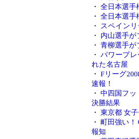
・
全日本選手
・
全日本選手
・
スペインリ
・
内山選手が
・
青柳選手が
・
パワープレ
れた名古屋
・
Fリーグ20
速報！
・
中四国フッ
決勝結果
・
東京都 女
・
町田強い！
報知