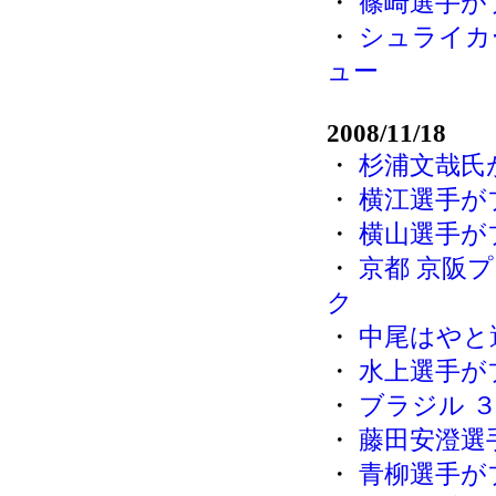
・
篠崎選手が
・
シュライカ
ュー
2008/11/18
・
杉浦文哉氏
・
横江選手が
・
横山選手が
・
京都 京阪プ
ク
・
中尾はやと
・
水上選手が
・
ブラジル 
・
藤田安澄選
・
青柳選手が