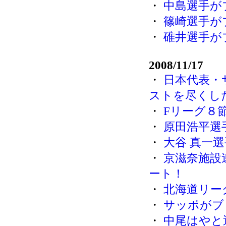
・
中島選手が
・
篠崎選手が
・
碓井選手が
2008/11/17
・
日本代表・
ストを尽くし
・
Fリーグ８節 
・
原田浩平選
・
大谷 真一
・
京滋奈施設
ート！
・
北海道リーグ
・
サッポがブ
・
中尾はやと