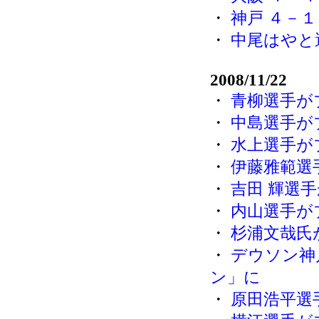
・
神戸 ４－１
・
中尾はやと
2008/11/22
・
青柳選手が
・
中島選手が
・
水上選手が
・
伊藤雅範選
・
吉田 輝選
・
内山選手が
・
杉浦文哉氏
・
デウソン神
ン」に
・
原田浩平選