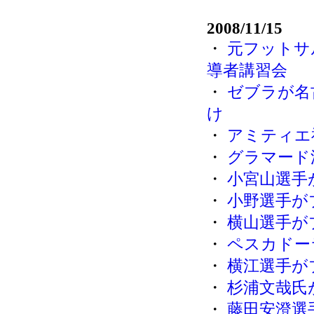
2008/11/15
・
元フットサ
導者講習会
・
ゼブラが名
け
・
アミティエ
・
グラマード
・
小宮山選手
・
小野選手が
・
横山選手が
・
ペスカドー
・
横江選手が
・
杉浦文哉氏
・
藤田安澄選