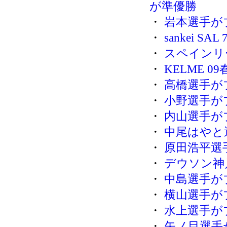
が準優勝
・
岩本選手が
・
sankei S
・
スペインリ
・
KELME 
・
高橋選手が
・
小野選手が
・
内山選手が
・
中尾はやと
・
原田浩平選
・
デウソン神
・
中島選手が
・
横山選手が
・
水上選手が
・
矢ノ目選手