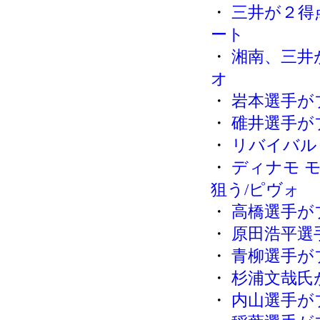
・
三井が２得
ート
・
湘南、三井
オ
・
岩本選手が
・
碓井選手が
・
リバイバル・
・
ディナモ 
狙う/ピヴォ
・
高橋選手が
・
原田浩平選
・
青柳選手が
・
杉浦文哉氏
・
内山選手が