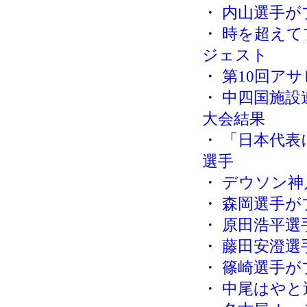
・
内山選手が
・
時を超えて
ジェスト
・
第10回ア
・
中四国施設
大会結果
・
「日本代表
選手
・
デウソン神
・
森岡選手が
・
原田浩平選
・
藤田安澄選
・
篠崎選手が
・
中尾はやと