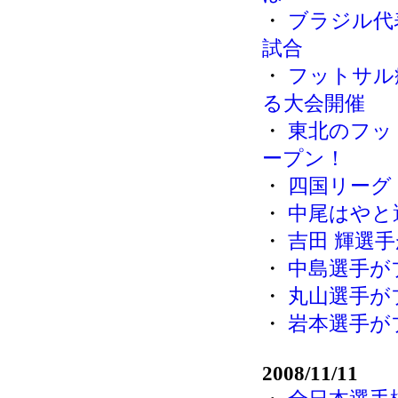
・
ブラジル代
試合
・
フットサル
る大会開催
・
東北のフッ
ープン！
・
四国リーグ 
・
中尾はやと
・
吉田 輝選
・
中島選手が
・
丸山選手が
・
岩本選手が
2008/11/11