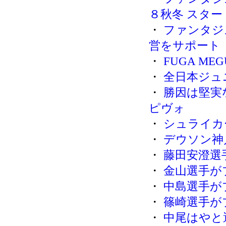
８秋冬 スター
・
ファンタジ
営をサポート
・
FUGA M
・
全日本ジュ
・
勝因は堅実
ピヴォ
・
シュライカ
・
デウソン神
・
藤田安澄選
・
金山選手が
・
中島選手が
・
篠崎選手が
・
中尾はやと