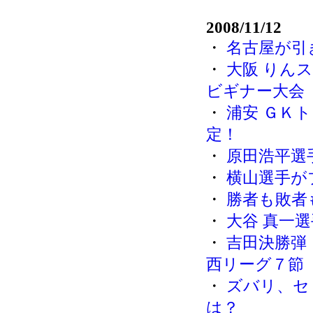
2008/11/12
・
名古屋が引
・
大阪 りん
ビギナー大会
・
浦安 ＧＫ
定！
・
原田浩平選
・
横山選手が
・
勝者も敗者も
・
大谷 真一
・
吉田決勝弾
西リーグ７節
・
ズバリ、セ
は？