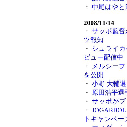
・
中尾はやと
2008/11/14
・
サッポ監督
ツ報知
・
シュライカ
ビュー配信中
・
メルシーフ
を公開
・
小野 大輔
・
原田浩平選
・
サッポがブ
・
JOGARB
トキャンペー