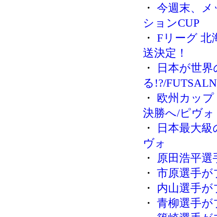
・
今週末、メ
ションCUP
・
Fリーグ 
送決定！
・
日本が世界
る!?/FUTSAL
・
欧州カップ
決勝へ/ピヴォ
・
日本最大級
ヴォ
・
原田浩平選
・
市原選手が
・
内山選手が
・
青柳選手が