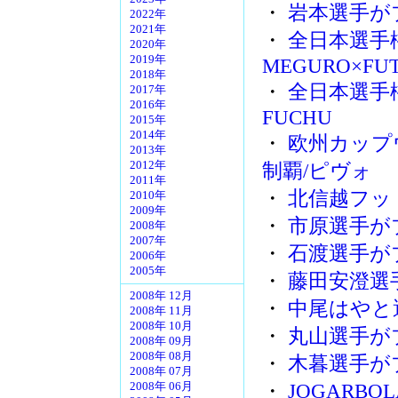
・
岩本選手が
2022年
2021年
・
全日本選手権
2020年
2019年
MEGURO×FU
2018年
・
全日本選手権 
2017年
2016年
FUCHU
2015年
2014年
・
欧州カップ
2013年
2012年
制覇/ピヴォ
2011年
・
北信越フッ
2010年
2009年
・
市原選手が
2008年
2007年
・
石渡選手が
2006年
2005年
・
藤田安澄選
2008年 12月
・
中尾はやと
2008年 11月
2008年 10月
・
丸山選手が
2008年 09月
2008年 08月
・
木暮選手が
2008年 07月
・
JOGARB
2008年 06月