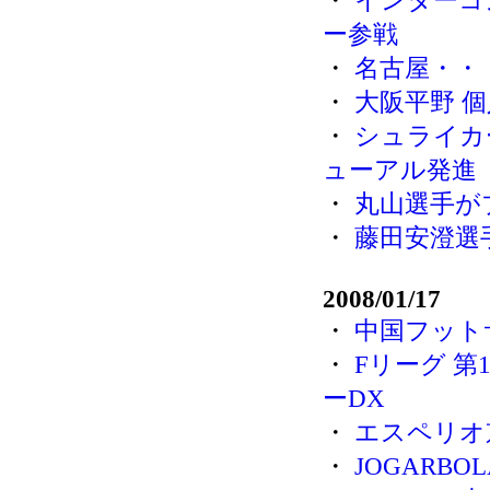
・
インターコ
ー参戦
・
名古屋・・・
・
大阪平野 
・
シュライカ
ューアル発進
・
丸山選手が
・
藤田安澄選
2008/01/17
・
中国フット
・
Fリーグ 第
ーDX
・
エスペリオ
・
JOGARB