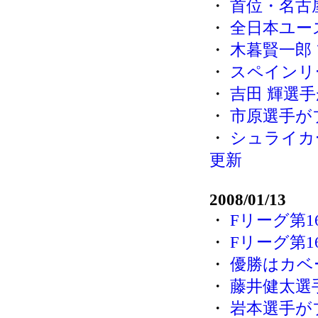
・
首位・名古
・
全日本ユース
・
木暮賢一郎
・
スペインリ
・
吉田 輝選
・
市原選手が
・
シュライカ
更新
2008/01/13
・
Fリーグ第1
・
Fリーグ第1
・
優勝はカベ
・
藤井健太選
・
岩本選手が