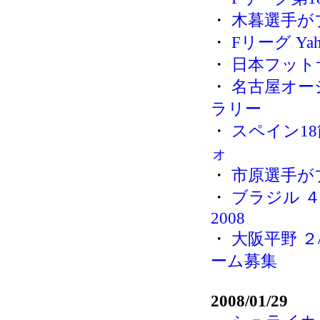
・
木暮選手が
・
Fリーグ Y
・
日本フットサ
・
名古屋オー
ラリー
・
スペイン1
ォ
・
市原選手が
・
ブラジル ４－０ 
2008
・
大阪平野 ２
ーム募集
2008/01/29