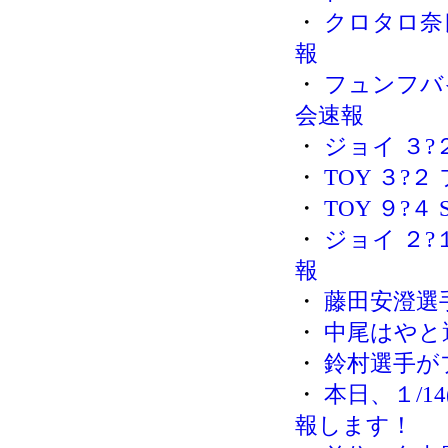
・
クロタロ奈良
報
・
フュンフバイン
会速報
・
ジョイ ３?
・
TOY ３?
・
TOY ９?４
・
ジョイ ２?
報
・
藤田安澄選
・
中尾はやと
・
鈴村選手が
・
本日、１/1
報します！