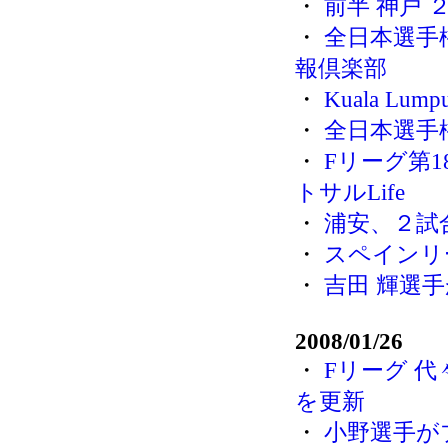
・
前半 神戸 
・
全日本選手
報倶楽部
・
Kuala Lum
・
全日本選手権 
・
Fリーグ第1
トサルLife
・
浦安、２試
・
スペインリ
・
吉田 輝選
2008/01/26
・
Fリーグ 
を更新
・
小野選手が