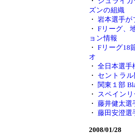
・
シュライカ
ズンの組織
・
岩本選手が
・
Fリーグ、
ョン情報
・
Fリーグ18
オ
・
全日本選手
・
セントラル開
・
関東１部 Bl
・
スペインリ
・
藤井健太選
・
藤田安澄選
2008/01/28