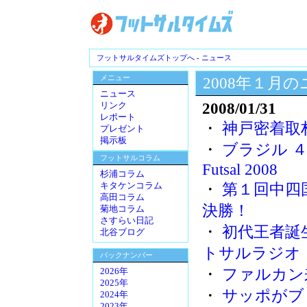
フットサルタイムズトップへ
-
ニュース
メニュー
2008年１月
ニュース
2008/01/31
リンク
レポート
・
神戸密着取
プレゼント
掲示板
・
ブラジル ４－０
フットサルコラム
Futsal 2008
杉浦コラム
・
第１回中四
キタケンコラム
高田コラム
決勝！
菊地コラム
さすらい日記
・
初代王者誕
北谷ブログ
トサルラジオ
バックナンバー
・
ファルカン
2026年
2025年
・
サッポがブ
2024年
2023年