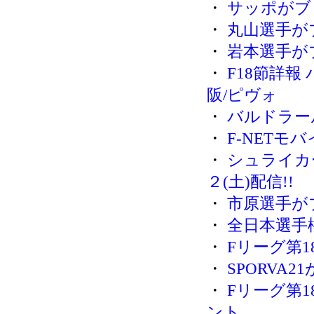
・
サッポがブ
・
丸山選手が
・
岩本選手が
・
F18節詳報
阪/ピヴォ
・
バルドラー
・
F-NETモ
・
シュライカ
２(土)配信!!
・
市原選手が
・
全日本選手
・
Fリーグ第1
・
SPORVA
・
Fリーグ第1
ント