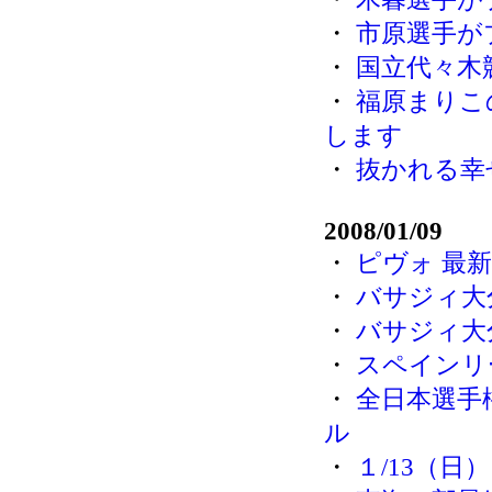
・
市原選手が
・
国立代々木
・
福原まりこ
します
・
抜かれる幸
2008/01/09
・
ピヴォ 最新 
・
バサジィ大
・
バサジィ大
・
スペインリ
・
全日本選手
ル
・
１/13（日