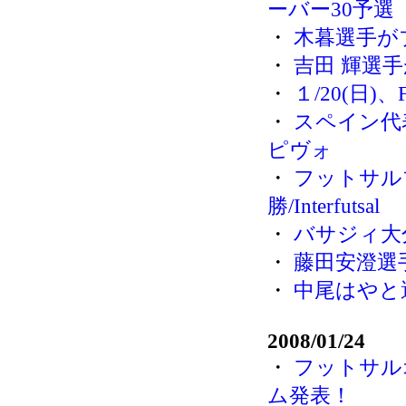
ーバー30予選
・
木暮選手が
・
吉田 輝選
・
１/20(日
・
スペイン代
ピヴォ
・
フットサル
勝/Interfutsal
・
バサジィ大
・
藤田安澄選
・
中尾はやと
2008/01/24
・
フットサル
ム発表！