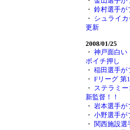
・
金山選手が
・
鈴村選手が
・
シュライカ
更新
2008/01/25
・
神戸面白い
ボイチ押し
・
稲田選手が
・
Fリーグ 第
・
ステラミー
新監督！！
・
岩本選手が
・
小野選手が
・
関西施設選