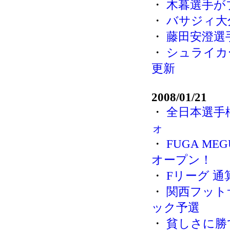
・
木暮選手が
・
バサジィ大
・
藤田安澄選
・
シュライカ
更新
2008/01/21
・
全日本選手
ォ
・
FUGA M
オープン！
・
Fリーグ 通
・
関西フット
ック予選
・
貧しさに勝