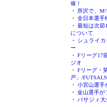
催！
・
所沢で、M\'s
・
全日本選手
・
最短は次節
について
・
シュライカ
ー
・
Fリーグ17
ジオ
・
Fリーグ・第
戸」/FUTSAL
・
小宮山選手
・
金山選手が
・
バサジィ大