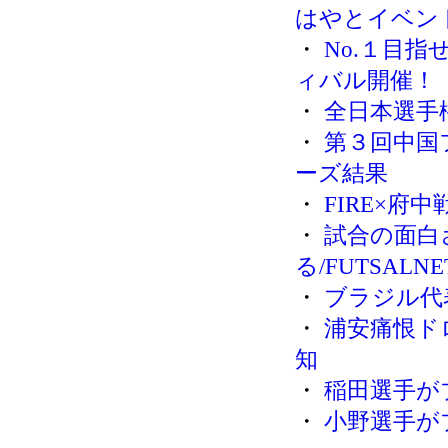
はやとイベン
・
No.１目
ィバル開催！
・
全日本選手
・
第３回中国
ーズ結果
・
FIRE×府
・
試合の面白
る/FUTSALNE
・
ブラジル代
・
浦安痛恨ド
知
・
稲田選手が
・
小野選手が