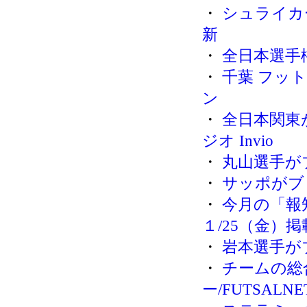
・
シュライカ
新
・
全日本選手
・
千葉 フッ
ン
・
全日本関東
ジオ Invio
・
丸山選手が
・
サッポがブ
・
今月の「報
１/25（金）掲
・
岩本選手が
・
チームの総
ー/FUTSALNE