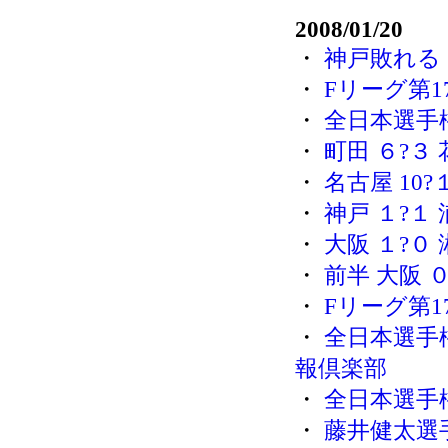
2008/01/20
・
神戸敗れる
・
Fリーグ第1
・
全日本選手
・
町田 ６?３
・
名古屋 10
・
神戸 １?１
・
大阪 １?０
・
前半 大阪 
・
Fリーグ第1
・
全日本選手
報倶楽部
・
全日本選手
・
藤井健太選