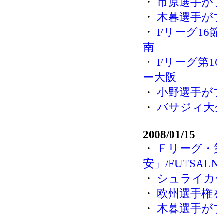
・
市原選手が
・
木暮選手が
・
Fリーグ16
南
・
Fリーグ第1
ー大阪
・
小野選手が
・
バサジィ大
2008/01/15
・
Ｆリーグ・
安」/FUTSAL
・
シュライカ
・
欧州選手権
・
木暮選手が