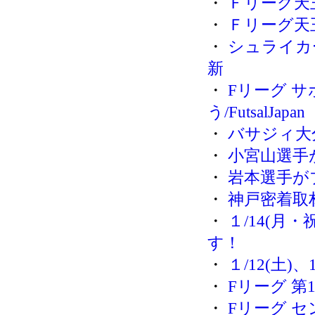
・
Ｆリーグ天
・
Ｆリーグ天
・
シュライカ
新
・
Fリーグ 
う/FutsalJapan
・
バサジィ大
・
小宮山選手
・
岩本選手が
・
神戸密着取
・
１/14(月
す！
・
１/12(土)
・
Fリーグ 第1
・
Fリーグ 