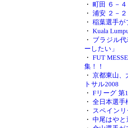
・
町田 ６－４
・
浦安 ２－２
・
稲葉選手が
・
Kuala Lum
・
ブラジル代
ーしたい」
・
FUT ME
集！！
・
京都東山、
トサル2008
・
Fリーグ 第18
・
全日本選手
・
スペインリ
・
中尾はやと