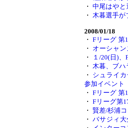
・
中尾はやと
・
木暮選手が
2008/01/18
・
Fリーグ 第
・
オーシャン
・
１/20(日
・
木暮、ブハ
・
シュライカ
参加イベント
・
Fリーグ 第
・
Fリーグ第
・
賢差/杉浦
・
バサジィ大