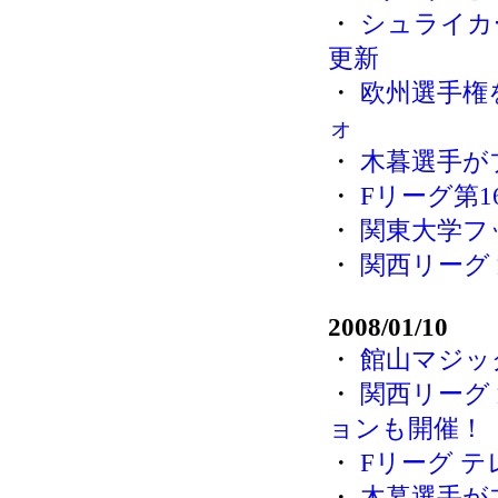
・
シュライカ
更新
・
欧州選手権
ォ
・
木暮選手が
・
Fリーグ第
・
関東大学フ
・
関西リーグ
2008/01/10
・
館山マジッ
・
関西リーグ
ョンも開催！
・
Fリーグ テ
・
木暮選手が