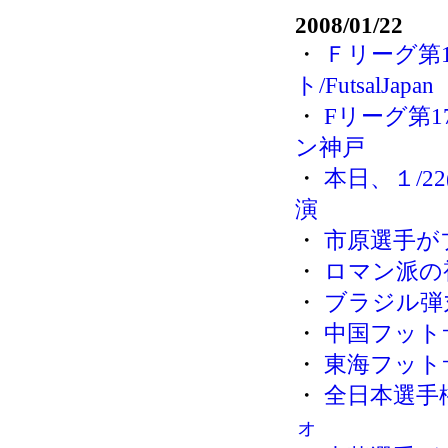
2008/01/22
・
Ｆリーグ第
ト/FutsalJapan
・
Fリーグ第1
ン神戸
・
本日、１/2
演
・
市原選手が
・
ロマン派の視
・
ブラジル弾丸
・
中国フットサル
・
東海フット
・
全日本選手
ォ