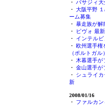
・
バサジィ大
・
大阪平野 １
ーム募集
・
暴走族が解
・
ピヴォ 最新 
・
インテルビ
・
欧州選手権
（ポルトガル
・
木暮選手が
・
金山選手が
・
シュライカ
新
2008/01/16
・
ファルカン