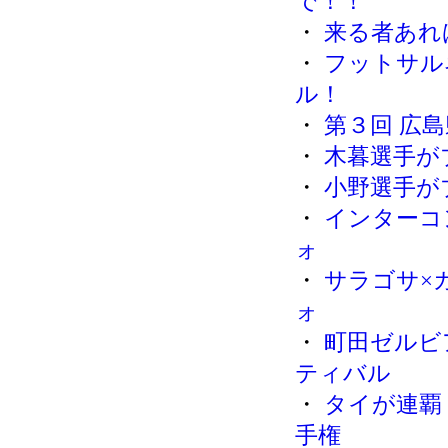
で！！
・
来る者あれ
・
フットサル
ル！
・
第３回 広
・
木暮選手が
・
小野選手が
・
インターコ
ォ
・
サラゴサ×
ォ
・
町田ゼルビ
ティバル
・
タイが連覇！
手権