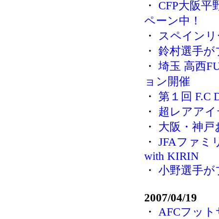
・
CFP大阪
ペーン中！
・
スペインリ
・
鈴村選手が
・
埼玉 高西FU
ョン開催
・
第１回 F.C 
・
超レアアイ
・
大阪・神戸お
・
JFAファミ
with KIRIN
・
小野選手が
2007/04/19
・
AFCフット