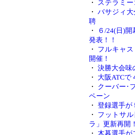
・
ステラミー
・
バサジィ大
聘
・
６/24(日
発表！！
・
フルキャス
開催！
・
決勝大会味
・
大阪ATC
・
クーバー･
ペーン
・
登録選手が
・
フットサル
ラ」更新再開
・
木暮選手が