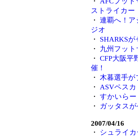
・
AFCフット
ストライカー
・
連覇へ！ア
ジオ
・
SHARK
・
九州フット
・
CFP大阪
催！
・
木暮選手が
・
ASVペス
・
すかいらー
・
ガッタスが
2007/04/16
・
シュライカ