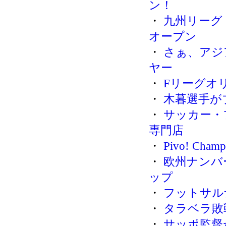
ン！
・
九州リーグ
オープン
・
さぁ、アジア
ヤー
・
Fリーグオ
・
木暮選手が
・
サッカー・
専門店
・
Pivo! Ch
・
欧州ナンバ
ップ
・
フットサルナ
・
タラベラ敗
・
サッポ監督