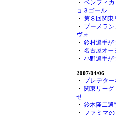
・
ベンフィカ
ョ３ゴール
・
第８回関東リ
・
ブーメラン
ヴォ
・
鈴村選手が
・
名古屋オー
・
小野選手が
2007/04/06
・
プレデター
・
関東リーグ
せ
・
鈴木隆二選
・
ファミマの