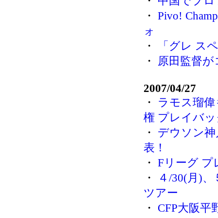
・
中国でプロ
・
Pivo! Ch
ォ
・
「グレ ス
・
原田監督が
2007/04/27
・
ラモス瑠偉
権 プレイバッ
・
デウソン神
表！
・
Fリーグ 
・
４/30(月
ツアー
・
CFP大阪平