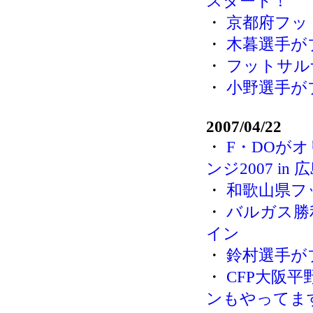
スタート！
・
京都府フッ
・
木暮選手が
・
フットサルナ
・
小野選手が
2007/04/22
・
F・DOが
ンジ2007 in 
・
和歌山県フ
・
バルガス勝
イン
・
鈴村選手が
・
CFP大阪
ンもやってま