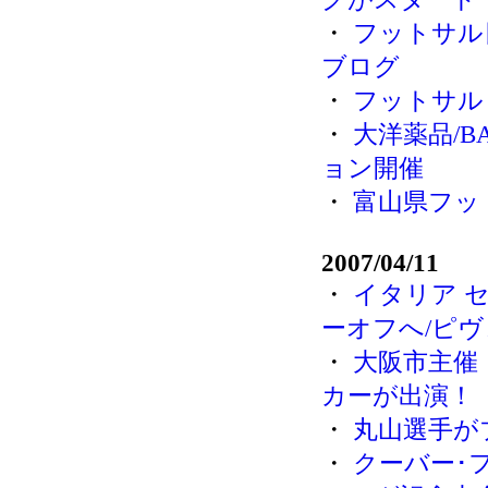
・
フットサル
ブログ
・
フットサル
・
大洋薬品/B
ョン開催
・
富山県フット
2007/04/11
・
イタリア 
ーオフへ/ピヴ
・
大阪市主催
カーが出演！
・
丸山選手が
・
クーバー･