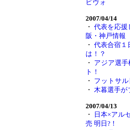
ピヴォ
2007/04/14
・
代表を応援
阪・神戸情報
・
代表合宿１
は！？
・
アジア選手
ト！
・
フットサル日
・
木暮選手が
2007/04/13
・
日本×アル
売 明日?！