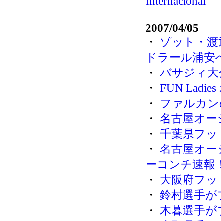
Internacional
2007/04/05
・
ゾット・渡
ドラール浦安
・
バサジィ大
・
FUN Lad
・
ファルカン
・
名古屋オー
・
千葉県フット
・
名古屋オー
ーコンチ速報
・
大阪府フッ
・
鈴村選手が
・
木暮選手が