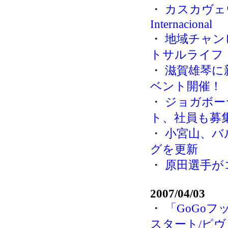
・
カスカヴェウ 
Internacional
・
地域チャン
トサルライフ
・
滋賀雄琴に
ベント開催！
・
ジョガボー
ト、社員も募
・
小宮山、バ
グを更新
・
原田選手が
2007/04/03
・
「GoGoフ
スタート/ピヴ