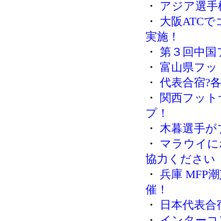
・
アジア選手
・
大阪ATC
実施！
・
第３回中国
・
富山県フッ
・
代表合宿?
・
関西フットサ
プ！
・
木暮選手が
・
マラウイに
協力ください
・
兵庫 MF
催！
・
日本代表合
・
インターコ