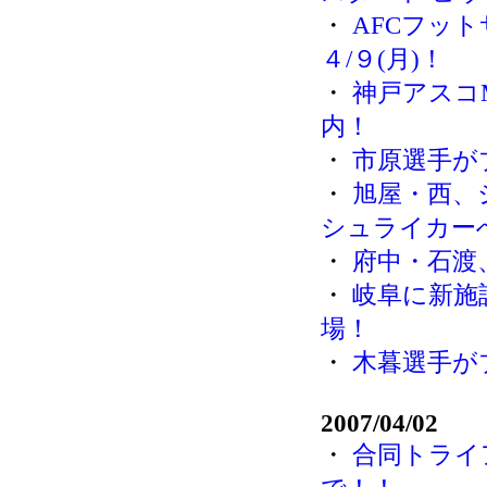
・
AFCフット
４/９(月)！
・
神戸アスコ
内！
・
市原選手が
・
旭屋・西、
シュライカー
・
府中・石渡
・
岐阜に新施
場！
・
木暮選手が
2007/04/02
・
合同トライ