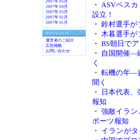
2007年 05月
・
ASVペス
2007年 04月
2007年 03月
設立！
2007年 02月
・
鈴村選手が
2007年 01月
・
木暮選手が
サイトについて
運営者のご紹介
・
BS朝日で
広告掲載
お問い合わせ
・
自国開催―
く
・
転機の年―
聞く
・
日本代表、
報知
・
強敵イランと
ポーツ報知
・
イランがタ