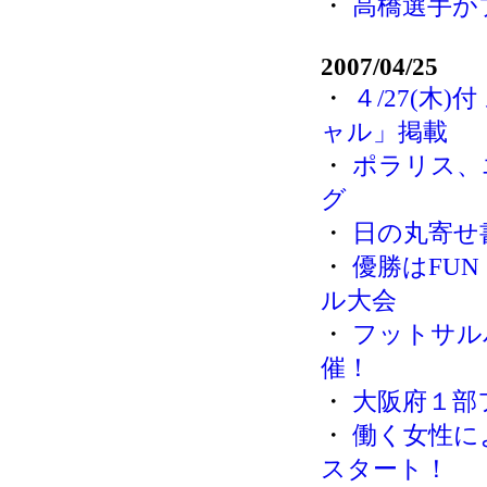
・
高橋選手が
2007/04/25
・
４/27(木
ャル」掲載
・
ポラリス、
グ
・
日の丸寄せ書
・
優勝はFU
ル大会
・
フットサルパ
催！
・
大阪府１部
・
働く女性に
スタート！