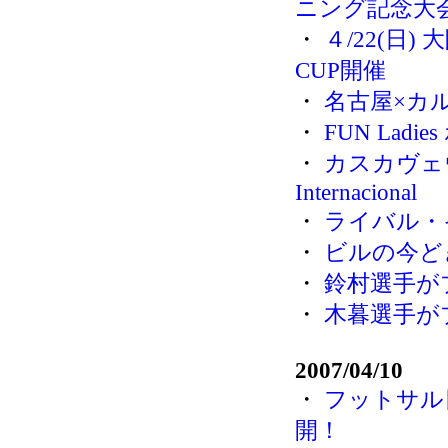
ニング記念大
・
４/22(日)
CUP開催
・
名古屋×カ
・
FUN Lad
・
カスカヴェウ
Internacional
・
ライバル・
・
ビルの今ど
・
鈴村選手が
・
木暮選手が
2007/04/10
・
フットサル
開！