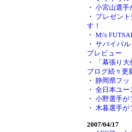
・
小宮山選手
・
プレゼント受
す！
・
M\'s FU
・
サバイバル
プレビュー
・
「幕張り大
ブログ続々更
・
静岡県フッ
・
全日本ユース
・
小野選手が
・
木暮選手が
2007/04/17