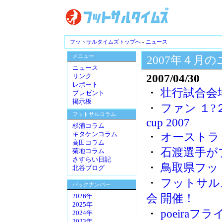
フットサルタイムズトップへ
-
ニュース
メニュー
2007年４月
ニュース
2007/04/30
リンク
レポート
・
壮行試合会
プレゼント
掲示板
・
ファン １?２ 
フットサルコラム
cup 2007
杉浦コラム
・
オーストラ
キタケンコラム
高田コラム
・
石渡選手が
菊地コラム
さすらい日記
・
鳥取県フッ
北谷ブログ
・
フットサル
バックナンバー
会 開催！
2026年
2025年
・
poeira
2024年
2023年