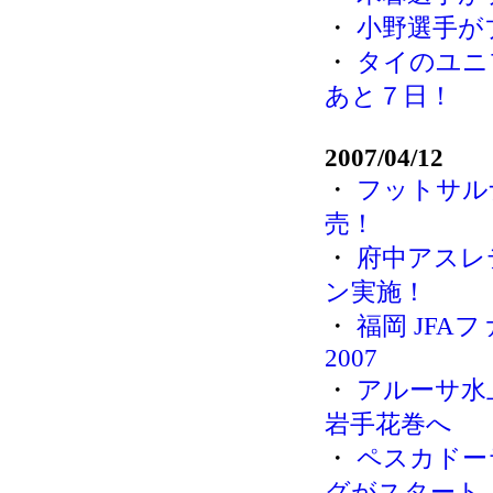
・
小野選手が
・
タイのユニ
あと７日！
2007/04/12
・
フットサルナ
売！
・
府中アスレ
ン実施！
・
福岡 JF
2007
・
アルーサ水
岩手花巻へ
・
ペスカドー
グがスタート