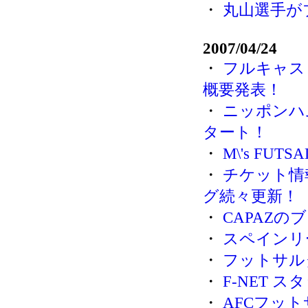
・
丸山選手が
2007/04/24
・
フルキャス
概要発表！
・
ニッポンハ
タート！
・
M\'s F
・
チケット情
グ続々更新！
・
CAPAZの
・
スペインリ
・
フットサル
・
F-NET 
・
AFCフット