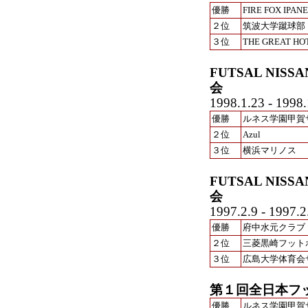
優勝
FIRE FOX IPAN
２位
筑波大学蹴球部
３位
THE GREAT HO
FUTSAL NIS
会
1998.1.23 - 1998.
優勝
ルネス学園甲賀
２位
Azul
３位
横浜マリノス
FUTSAL NIS
会
1997.2.9 - 19
優勝
府中水元クラブ
２位
三菱黒崎フット
３位
広島大学体育会
第１回全日本フ
優勝
ルネス学園甲賀